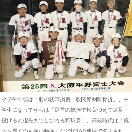
小学生の頃は「肘の靭帯損傷・股関節剥離骨折」、中
学生になってからは「足首の捻挫で松葉づえで遠足・
投げると指先までしびれる野球肩」、高校時代は「靴
下を履くのも痛い腰痛」など怪我の連続で悩まされ