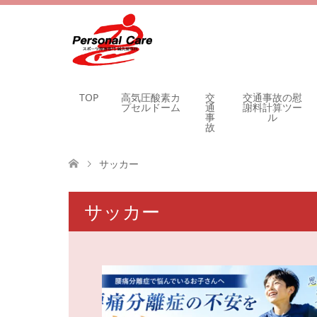
TOP
高気圧酸素カ
交
交通事故の慰
プセルドーム
通
謝料計算ツー
事
ル
故
サッカー
サッカー