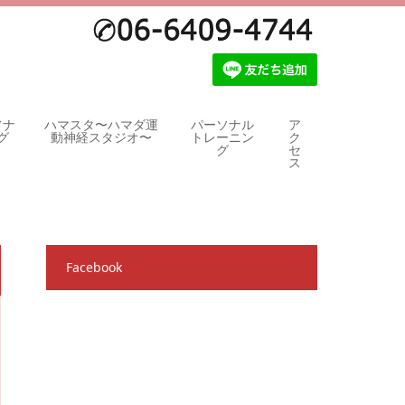
ソナ
ハマスタ〜ハマダ運
パーソナル
ア
グ
動神経スタジオ〜
トレーニン
ク
グ
セ
ス
Facebook