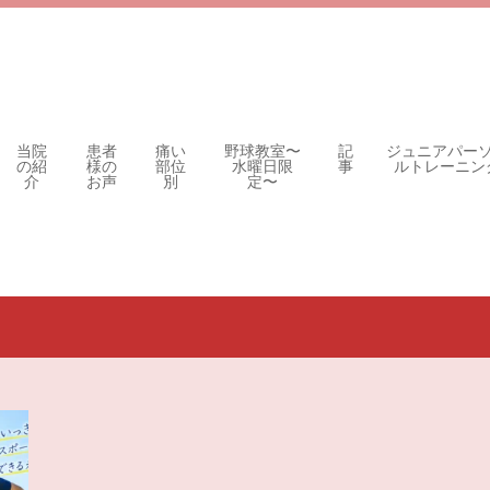
当院
患者
痛い
野球教室〜
記
ジュニアパー
の紹
様の
部位
水曜日限
事
ルトレーニン
介
お声
別
定〜