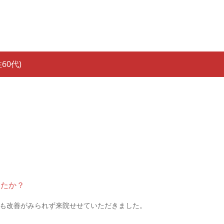
60代)
したか？
も改善がみられず来院せせていただきました。