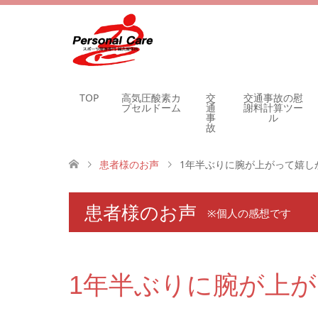
TOP
高気圧酸素カ
交
交通事故の慰
プセルドーム
通
謝料計算ツー
事
ル
故
患者様のお声
1年半ぶりに腕が上がって嬉し
患者様のお声
※個人の感想です
1年半ぶりに腕が上