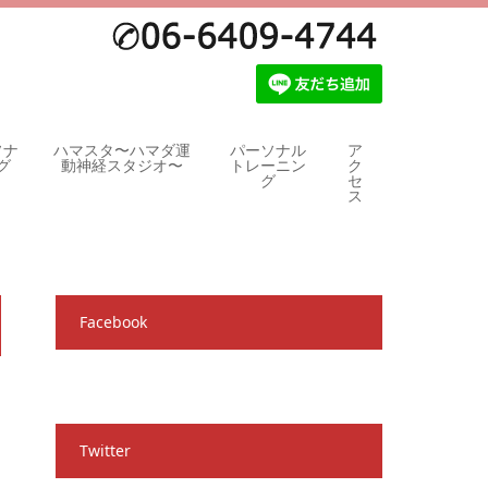
ソナ
ハマスタ〜ハマダ運
パーソナル
ア
グ
動神経スタジオ〜
トレーニン
ク
グ
セ
ス
Facebook
Twitter