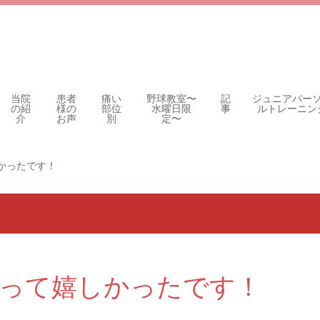
当院
患者
痛い
野球教室〜
記
ジュニアパー
の紹
様の
部位
水曜日限
事
ルトレーニン
介
お声
別
定〜
かったです！
がって嬉しかったです！