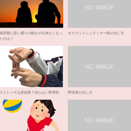
成長期に思い通りの動きが出来なくなっ
オスグッドシュラッター病の治し方
たのは？
ストレッチは逆効果？治らない野球肘
野球肩の治し方