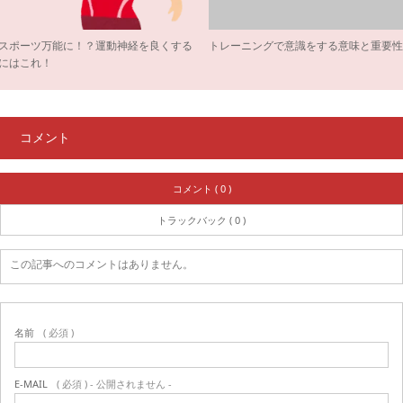
スポーツ万能に！？運動神経を良くする
トレーニングで意識をする意味と重要
にはこれ！
コメント
コメント ( 0 )
トラックバック ( 0 )
この記事へのコメントはありません。
名前
( 必須 )
E-MAIL
( 必須 ) - 公開されません -