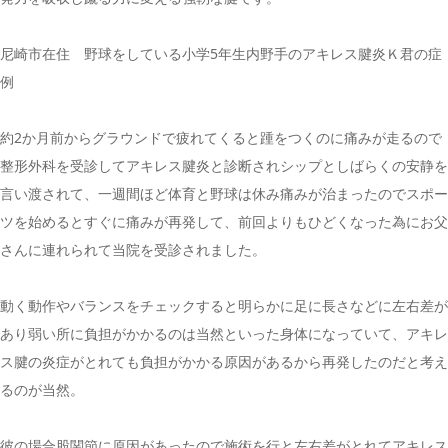
尼崎市在住 野球をしている小学5年生内野手のアキレス腱炎Ｋ君の症
例
約2か月前からグラウンドで疲れてくると踵をつくのに痛みが走るので
整形外科を受診してアキレス腱炎と診断されシップとしばらくの安静を
言い渡されて、一週間ほど体育と野球は休み痛みが治まったのでスポー
ツを始めるとすぐに痛みが再発して、前回よりもひどくなった為にお父
さんに連れられて当院を受診されました。
動く動作やバランスをチェックすると明らかに足に長さなどに左右差が
あり弱い所に負担がかかるのは当然といった身体になっていて、アキレ
ス腱の炎症がとれても負担がかかる原因があるから再発したのだと考え
るのが当然。
彼の場合股関節に原因があったので施術を行と左右差がとれてアキレス