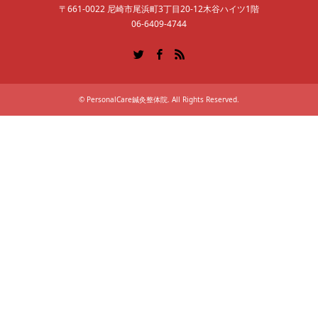
〒661-0022 尼崎市尾浜町3丁目20-12木谷ハイツ1階
06-6409-4744
Twitter
Facebook
RSS
©
PersonalCare鍼灸整体院
. All Rights Reserved.