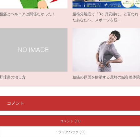
腰痛とヘルニアは関係なかった！
腰椎分離症で「3ヶ月安静に」と言われ
たあなたへ。スポーツを続…
野球肩の治し方
腰痛の原因を解消する尼崎の鍼灸整体
コメント
コメント ( 0 )
トラックバック ( 0 )